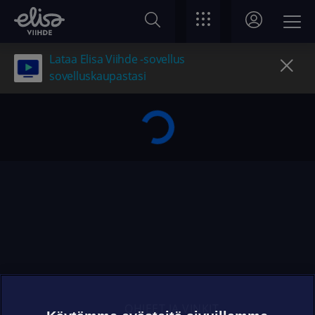
Lataa Elisa Viihde -sovellus
sovelluskaupastasi
OHJEET JA VINKIT