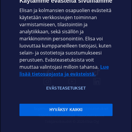
Käytämme evästeitä sivuillamme
Elisan ja kolmansien osapuolien evästeitä
OMAYHTEISÖ
käytetään verkkosivujen toiminnan
varmistamiseen, tilastointiin ja
VIANSELVITYS
analytiikkaan, sekä sisällön ja
markkinoinnin personointiin. Elisa voi
ASIAKASPALVELU
luovuttaa kumppaneilleen tietojasi, kuten
selain- ja ostotietoja suostumukseesi
ELISA.FI
perustuen. Evästeasetuksista voit
muuttaa valintojasi milloin tahansa.
Lue
lisää tietosuojasta ja evästeistä.
EVÄSTEASETUKSET
Sopimusehdot
Tietosuoja
Evästeasetukset
HYVÄKSY KAIKKI
Sääntelyviranomaiset
Saavutettavuus
Tekijänoikeudet © 2026 Elisa Oyj