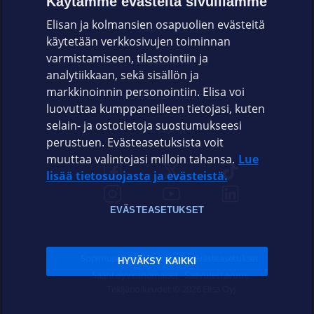
Käytämme evästeitä sivuillamme
Elisan ja kolmansien osapuolien evästeitä
OMAYHTEISÖ
käytetään verkkosivujen toiminnan
varmistamiseen, tilastointiin ja
VIANSELVITYS
analytiikkaan, sekä sisällön ja
markkinoinnin personointiin. Elisa voi
ASIAKASPALVELU
luovuttaa kumppaneilleen tietojasi, kuten
selain- ja ostotietoja suostumukseesi
ELISA.FI
perustuen. Evästeasetuksista voit
muuttaa valintojasi milloin tahansa.
Lue
lisää tietosuojasta ja evästeistä.
EVÄSTEASETUKSET
Sopimusehdot
Tietosuoja
Evästeasetukset
HYVÄKSY KAIKKI
Sääntelyviranomaiset
Saavutettavuus
Tekijänoikeudet © 2026 Elisa Oyj