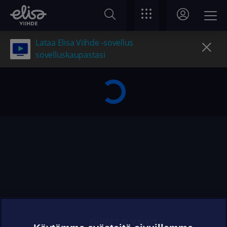
Lataa Elisa Viihde -sovellus
sovelluskaupastasi
OHJEET JA VINKIT