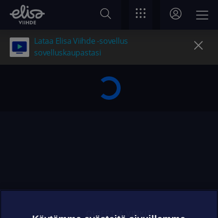
Lataa Elisa Viihde -sovellus
sovelluskaupastasi
OHJEET JA VINKIT