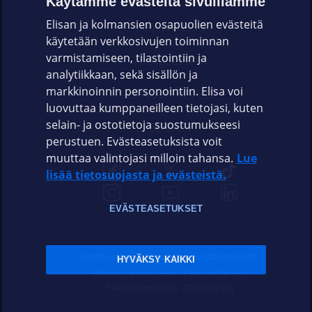
Käytämme evästeitä sivuillamme
Elisan ja kolmansien osapuolien evästeitä
OMAYHTEISÖ
käytetään verkkosivujen toiminnan
varmistamiseen, tilastointiin ja
VIANSELVITYS
analytiikkaan, sekä sisällön ja
markkinoinnin personointiin. Elisa voi
ASIAKASPALVELU
luovuttaa kumppaneilleen tietojasi, kuten
selain- ja ostotietoja suostumukseesi
ELISA.FI
perustuen. Evästeasetuksista voit
muuttaa valintojasi milloin tahansa.
Lue
lisää tietosuojasta ja evästeistä.
EVÄSTEASETUKSET
Sopimusehdot
Tietosuoja
Evästeasetukset
HYVÄKSY KAIKKI
Sääntelyviranomaiset
Saavutettavuus
Tekijänoikeudet © 2026 Elisa Oyj