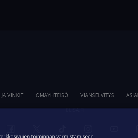
 JA VINKIT
OMAYHTEISÖ
VIANSELVITYS
ASI
ELISA.FI
 verkkosivujen toiminnan varmistamiseen,