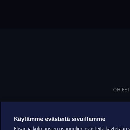
OHJEET
Käytämme evästeitä sivuillamme
Elisan ja kolmansien osapuolien evästeitä käytetään