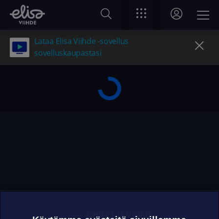
Lataa Elisa Viihde -sovellus
sovelluskaupastasi
OHJEET JA VINKIT