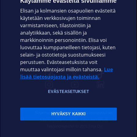
Käytämme evästeitä sivuillamme
Elisan ja kolmansien osapuolien evästeitä
OMAYHTEISÖ
käytetään verkkosivujen toiminnan
varmistamiseen, tilastointiin ja
VIANSELVITYS
analytiikkaan, sekä sisällön ja
markkinoinnin personointiin. Elisa voi
ASIAKASPALVELU
luovuttaa kumppaneilleen tietojasi, kuten
selain- ja ostotietoja suostumukseesi
ELISA.FI
perustuen. Evästeasetuksista voit
muuttaa valintojasi milloin tahansa.
Lue
lisää tietosuojasta ja evästeistä.
EVÄSTEASETUKSET
Sopimusehdot
Tietosuoja
Evästeasetukset
HYVÄKSY KAIKKI
Sääntelyviranomaiset
Saavutettavuus
Tekijänoikeudet © 2026 Elisa Oyj