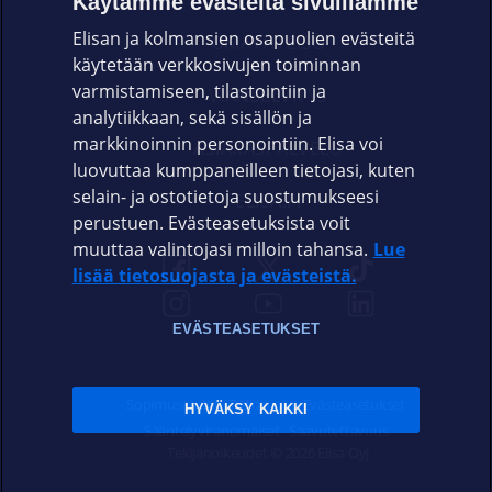
Käytämme evästeitä sivuillamme
Elisan ja kolmansien osapuolien evästeitä
OMAYHTEISÖ
käytetään verkkosivujen toiminnan
varmistamiseen, tilastointiin ja
VIANSELVITYS
analytiikkaan, sekä sisällön ja
markkinoinnin personointiin. Elisa voi
ASIAKASPALVELU
luovuttaa kumppaneilleen tietojasi, kuten
selain- ja ostotietoja suostumukseesi
ELISA.FI
perustuen. Evästeasetuksista voit
muuttaa valintojasi milloin tahansa.
Lue
lisää tietosuojasta ja evästeistä.
EVÄSTEASETUKSET
Sopimusehdot
Tietosuoja
Evästeasetukset
HYVÄKSY KAIKKI
Sääntelyviranomaiset
Saavutettavuus
Tekijänoikeudet © 2026 Elisa Oyj