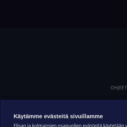
OHJEET
Käytämme evästeitä sivuillamme
Elisan ja kolmansien osapuolien evästeitä käytetään