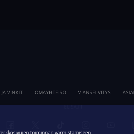
 JA VINKIT
OMAYHTEISÖ
VIANSELVITYS
ASI
ELISA.FI
 verkkosivujen toiminnan varmistamiseen,