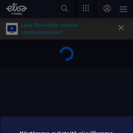
Lataa Elisa Viihde -sovellus
sovelluskaupastasi
OHJEET JA VINKIT