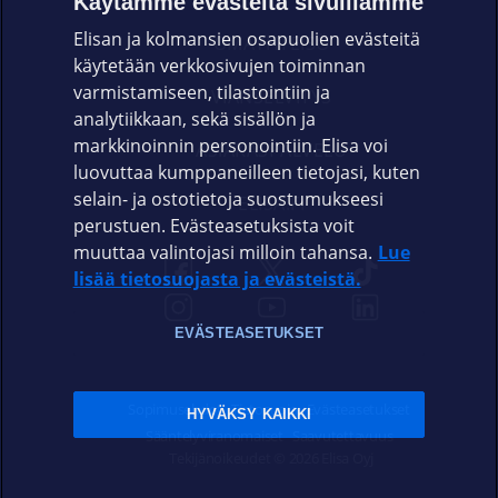
Käytämme evästeitä sivuillamme
Elisan ja kolmansien osapuolien evästeitä
OMAYHTEISÖ
käytetään verkkosivujen toiminnan
varmistamiseen, tilastointiin ja
VIANSELVITYS
analytiikkaan, sekä sisällön ja
markkinoinnin personointiin. Elisa voi
ASIAKASPALVELU
luovuttaa kumppaneilleen tietojasi, kuten
selain- ja ostotietoja suostumukseesi
ELISA.FI
perustuen. Evästeasetuksista voit
muuttaa valintojasi milloin tahansa.
Lue
lisää tietosuojasta ja evästeistä.
EVÄSTEASETUKSET
Sopimusehdot
Tietosuoja
Evästeasetukset
HYVÄKSY KAIKKI
Sääntelyviranomaiset
Saavutettavuus
Tekijänoikeudet © 2026 Elisa Oyj