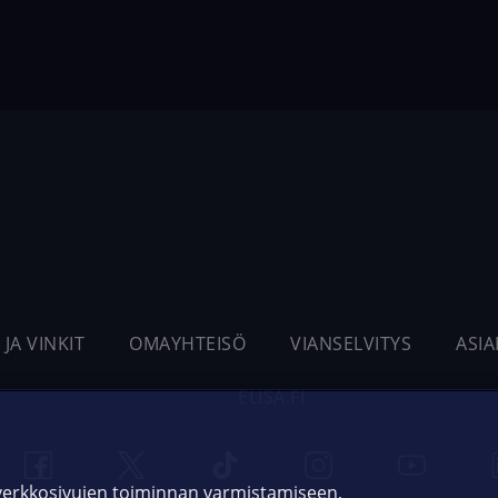
 JA VINKIT
OMAYHTEISÖ
VIANSELVITYS
ASI
ELISA.FI
 verkkosivujen toiminnan varmistamiseen,