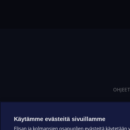
OHJEET
Käytämme evästeitä sivuillamme
Elisan ja kolmansien osapuolien evästeitä käytetään