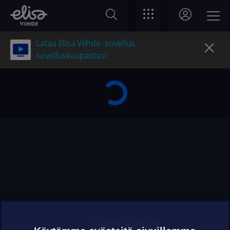
Lataa Elisa Viihde -sovellus
sovelluskaupastasi
OHJEET JA VINKIT