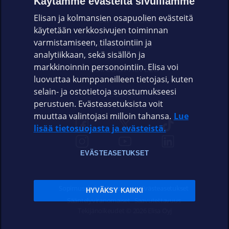
Käytämme evästeitä sivuillamme
Elisan ja kolmansien osapuolien evästeitä
OMAYHTEISÖ
käytetään verkkosivujen toiminnan
varmistamiseen, tilastointiin ja
VIANSELVITYS
analytiikkaan, sekä sisällön ja
markkinoinnin personointiin. Elisa voi
ASIAKASPALVELU
luovuttaa kumppaneilleen tietojasi, kuten
selain- ja ostotietoja suostumukseesi
ELISA.FI
perustuen. Evästeasetuksista voit
muuttaa valintojasi milloin tahansa.
Lue
lisää tietosuojasta ja evästeistä.
EVÄSTEASETUKSET
Sopimusehdot
Tietosuoja
Evästeasetukset
HYVÄKSY KAIKKI
Sääntelyviranomaiset
Saavutettavuus
Tekijänoikeudet © 2026 Elisa Oyj