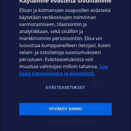
Käytämme evästeitä sivuillamme
Elisan ja kolmansien osapuolien evästeitä
OMAYHTEISÖ
käytetään verkkosivujen toiminnan
varmistamiseen, tilastointiin ja
VIANSELVITYS
analytiikkaan, sekä sisällön ja
markkinoinnin personointiin. Elisa voi
ASIAKASPALVELU
luovuttaa kumppaneilleen tietojasi, kuten
selain- ja ostotietoja suostumukseesi
ELISA.FI
perustuen. Evästeasetuksista voit
muuttaa valintojasi milloin tahansa.
Lue
lisää tietosuojasta ja evästeistä.
EVÄSTEASETUKSET
Sopimusehdot
Tietosuoja
Evästeasetukset
HYVÄKSY KAIKKI
Sääntelyviranomaiset
Saavutettavuus
Tekijänoikeudet © 2026 Elisa Oyj