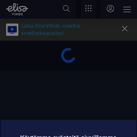
Lataa Elisa Viihde -sovellus
sovelluskaupastasi
OHJEET JA VINKIT