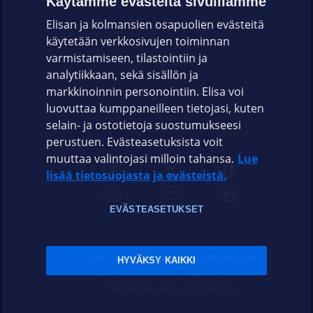
Käytämme evästeitä sivuillamme
Elisan ja kolmansien osapuolien evästeitä
OMAYHTEISÖ
käytetään verkkosivujen toiminnan
varmistamiseen, tilastointiin ja
VIANSELVITYS
analytiikkaan, sekä sisällön ja
markkinoinnin personointiin. Elisa voi
ASIAKASPALVELU
luovuttaa kumppaneilleen tietojasi, kuten
selain- ja ostotietoja suostumukseesi
ELISA.FI
perustuen. Evästeasetuksista voit
muuttaa valintojasi milloin tahansa.
Lue
lisää tietosuojasta ja evästeistä.
EVÄSTEASETUKSET
Sopimusehdot
Tietosuoja
Evästeasetukset
HYVÄKSY KAIKKI
Sääntelyviranomaiset
Saavutettavuus
Tekijänoikeudet © 2026 Elisa Oyj