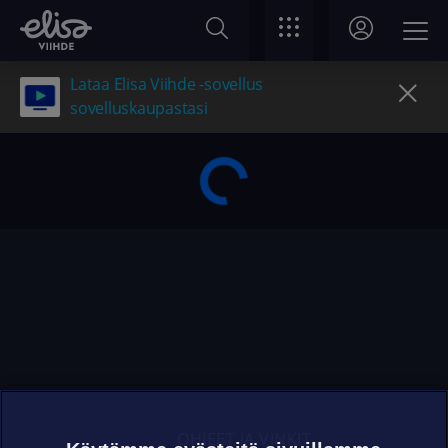
Lataa Elisa Viihde -sovellus
sovelluskaupastasi
OHJEET JA VINKIT