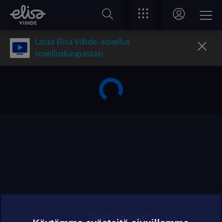
Lataa Elisa Viihde -sovellus
sovelluskaupastasi
OHJEET JA VINKIT