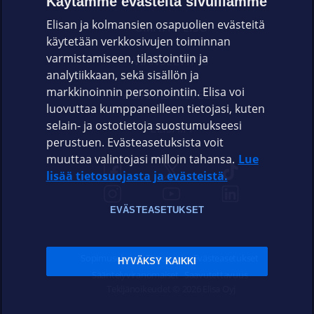
Käytämme evästeitä sivuillamme
Elisan ja kolmansien osapuolien evästeitä
OMAYHTEISÖ
käytetään verkkosivujen toiminnan
varmistamiseen, tilastointiin ja
VIANSELVITYS
analytiikkaan, sekä sisällön ja
markkinoinnin personointiin. Elisa voi
ASIAKASPALVELU
luovuttaa kumppaneilleen tietojasi, kuten
selain- ja ostotietoja suostumukseesi
ELISA.FI
perustuen. Evästeasetuksista voit
muuttaa valintojasi milloin tahansa.
Lue
lisää tietosuojasta ja evästeistä.
EVÄSTEASETUKSET
Sopimusehdot
Tietosuoja
Evästeasetukset
HYVÄKSY KAIKKI
Sääntelyviranomaiset
Saavutettavuus
Tekijänoikeudet © 2026 Elisa Oyj