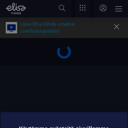
Lataa Elisa Viihde -sovellus
sovelluskaupastasi
OHJEET JA VINKIT