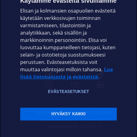
Käytämme evästeitä sivuillamme
Elisan ja kolmansien osapuolien evästeitä
OMAYHTEISÖ
käytetään verkkosivujen toiminnan
varmistamiseen, tilastointiin ja
VIANSELVITYS
analytiikkaan, sekä sisällön ja
markkinoinnin personointiin. Elisa voi
ASIAKASPALVELU
luovuttaa kumppaneilleen tietojasi, kuten
selain- ja ostotietoja suostumukseesi
ELISA.FI
perustuen. Evästeasetuksista voit
muuttaa valintojasi milloin tahansa.
Lue
lisää tietosuojasta ja evästeistä.
EVÄSTEASETUKSET
Sopimusehdot
Tietosuoja
Evästeasetukset
HYVÄKSY KAIKKI
Sääntelyviranomaiset
Saavutettavuus
Tekijänoikeudet © 2026 Elisa Oyj