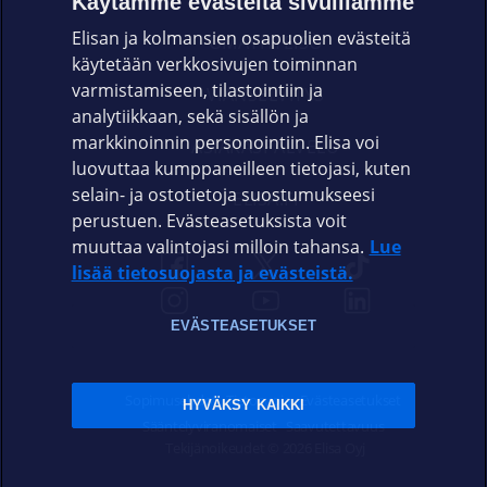
Käytämme evästeitä sivuillamme
Elisan ja kolmansien osapuolien evästeitä
OMAYHTEISÖ
käytetään verkkosivujen toiminnan
varmistamiseen, tilastointiin ja
VIANSELVITYS
analytiikkaan, sekä sisällön ja
markkinoinnin personointiin. Elisa voi
ASIAKASPALVELU
luovuttaa kumppaneilleen tietojasi, kuten
selain- ja ostotietoja suostumukseesi
ELISA.FI
perustuen. Evästeasetuksista voit
muuttaa valintojasi milloin tahansa.
Lue
lisää tietosuojasta ja evästeistä.
EVÄSTEASETUKSET
Sopimusehdot
Tietosuoja
Evästeasetukset
HYVÄKSY KAIKKI
Sääntelyviranomaiset
Saavutettavuus
Tekijänoikeudet © 2026 Elisa Oyj