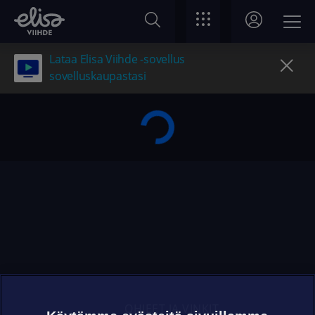
Lataa Elisa Viihde -sovellus
sovelluskaupastasi
OHJEET JA VINKIT