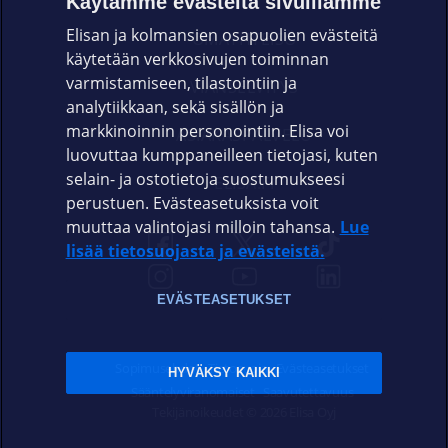
Käytämme evästeitä sivuillamme
Elisan ja kolmansien osapuolien evästeitä
OMAYHTEISÖ
käytetään verkkosivujen toiminnan
varmistamiseen, tilastointiin ja
VIANSELVITYS
analytiikkaan, sekä sisällön ja
markkinoinnin personointiin. Elisa voi
ASIAKASPALVELU
luovuttaa kumppaneilleen tietojasi, kuten
selain- ja ostotietoja suostumukseesi
ELISA.FI
perustuen. Evästeasetuksista voit
muuttaa valintojasi milloin tahansa.
Lue
lisää tietosuojasta ja evästeistä.
EVÄSTEASETUKSET
Sopimusehdot
Tietosuoja
Evästeasetukset
HYVÄKSY KAIKKI
Sääntelyviranomaiset
Saavutettavuus
Tekijänoikeudet © 2026 Elisa Oyj