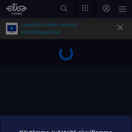
Lataa Elisa Viihde -sovellus
sovelluskaupastasi
OHJEET JA VINKIT