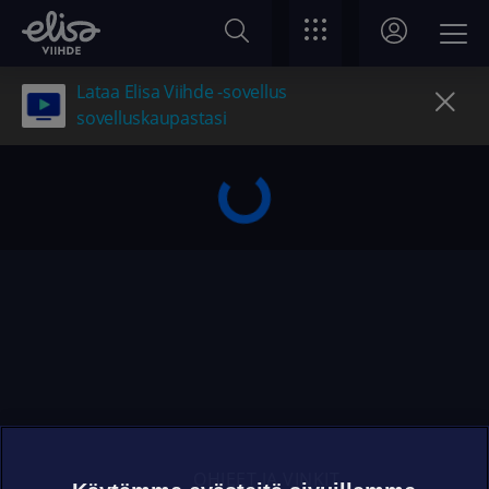
Lataa Elisa Viihde -sovellus
sovelluskaupastasi
OHJEET JA VINKIT