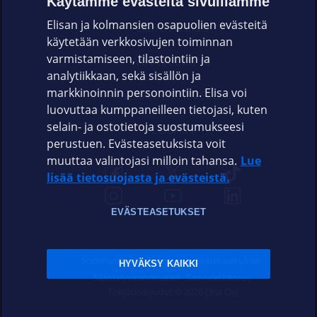
Käytämme evästeitä sivuillamme
Elisan ja kolmansien osapuolien evästeitä
OMAYHTEISÖ
käytetään verkkosivujen toiminnan
varmistamiseen, tilastointiin ja
VIANSELVITYS
analytiikkaan, sekä sisällön ja
markkinoinnin personointiin. Elisa voi
ASIAKASPALVELU
luovuttaa kumppaneilleen tietojasi, kuten
selain- ja ostotietoja suostumukseesi
ELISA.FI
perustuen. Evästeasetuksista voit
muuttaa valintojasi milloin tahansa.
Lue
lisää tietosuojasta ja evästeistä.
EVÄSTEASETUKSET
Sopimusehdot
Tietosuoja
Evästeasetukset
HYVÄKSY KAIKKI
Sääntelyviranomaiset
Saavutettavuus
Tekijänoikeudet © 2026 Elisa Oyj