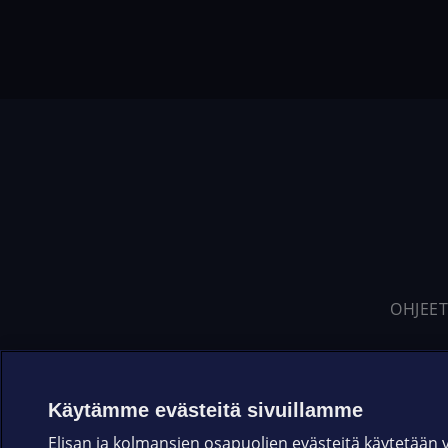
OHJEET
Käytämme evästeitä sivuillamme
Elisan ja kolmansien osapuolien evästeitä käytetään