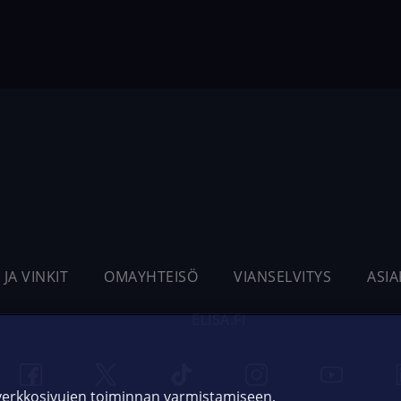
 JA VINKIT
OMAYHTEISÖ
VIANSELVITYS
ASI
ELISA.FI
 verkkosivujen toiminnan varmistamiseen,