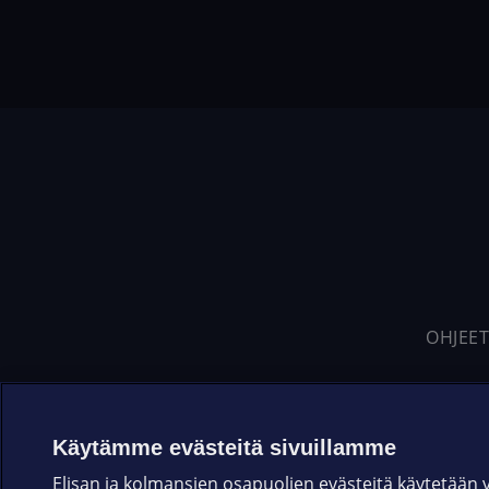
OHJEET
Käytämme evästeitä sivuillamme
Elisan ja kolmansien osapuolien evästeitä käytetään