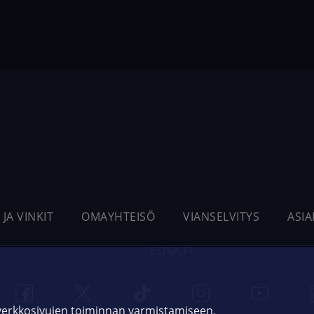
 JA VINKIT
OMAYHTEISÖ
VIANSELVITYS
ASI
ELISA.FI
 verkkosivujen toiminnan varmistamiseen,