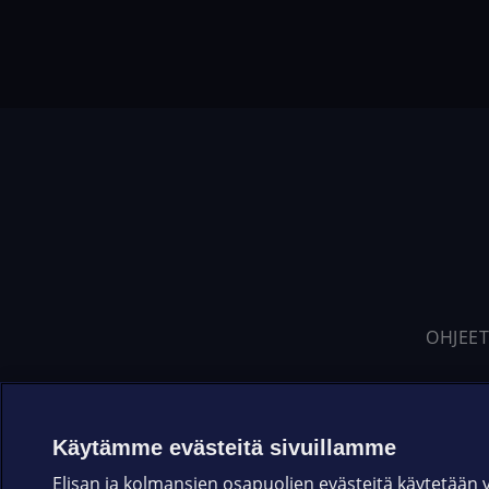
OHJEET
Käytämme evästeitä sivuillamme
Elisan ja kolmansien osapuolien evästeitä käytetään