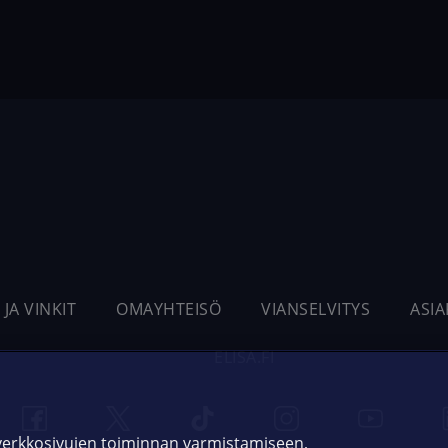
 JA VINKIT
OMAYHTEISÖ
VIANSELVITYS
ASI
ELISA.FI
 verkkosivujen toiminnan varmistamiseen,