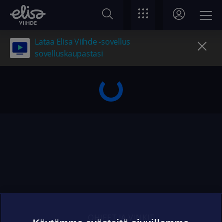
Lataa Elisa Viihde -sovellus
sovelluskaupastasi
OHJEET JA VINKIT