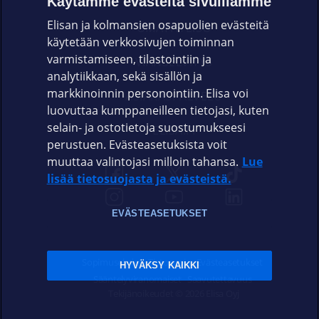
Käytämme evästeitä sivuillamme
Elisan ja kolmansien osapuolien evästeitä
OMAYHTEISÖ
käytetään verkkosivujen toiminnan
varmistamiseen, tilastointiin ja
VIANSELVITYS
analytiikkaan, sekä sisällön ja
markkinoinnin personointiin. Elisa voi
ASIAKASPALVELU
luovuttaa kumppaneilleen tietojasi, kuten
selain- ja ostotietoja suostumukseesi
ELISA.FI
perustuen. Evästeasetuksista voit
muuttaa valintojasi milloin tahansa.
Lue
lisää tietosuojasta ja evästeistä.
EVÄSTEASETUKSET
Sopimusehdot
Tietosuoja
Evästeasetukset
HYVÄKSY KAIKKI
Sääntelyviranomaiset
Saavutettavuus
Tekijänoikeudet © 2026 Elisa Oyj