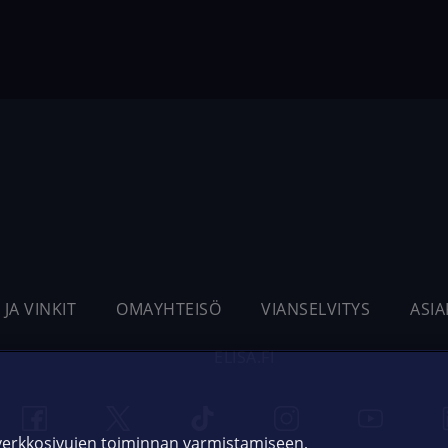
 JA VINKIT
OMAYHTEISÖ
VIANSELVITYS
ASI
ELISA.FI
 verkkosivujen toiminnan varmistamiseen,