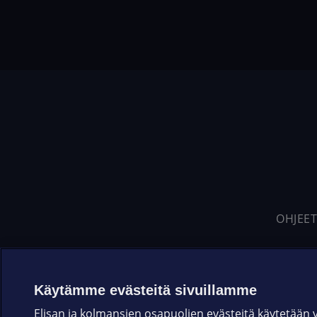
OHJEET
Käytämme evästeitä sivuillamme
Elisan ja kolmansien osapuolien evästeitä käytetään