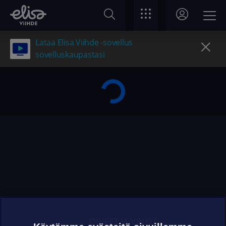
Lataa Elisa Viihde -sovellus
sovelluskaupastasi
OHJEET JA VINKIT