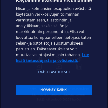
Käytämme evästeitä sivuillamme
Elisan ja kolmansien osapuolien evästeitä
OMAYHTEISÖ
käytetään verkkosivujen toiminnan
varmistamiseen, tilastointiin ja
VIANSELVITYS
analytiikkaan, sekä sisällön ja
markkinoinnin personointiin. Elisa voi
ASIAKASPALVELU
luovuttaa kumppaneilleen tietojasi, kuten
selain- ja ostotietoja suostumukseesi
ELISA.FI
perustuen. Evästeasetuksista voit
muuttaa valintojasi milloin tahansa.
Lue
lisää tietosuojasta ja evästeistä.
EVÄSTEASETUKSET
Sopimusehdot
Tietosuoja
Evästeasetukset
HYVÄKSY KAIKKI
Sääntelyviranomaiset
Saavutettavuus
Tekijänoikeudet © 2026 Elisa Oyj