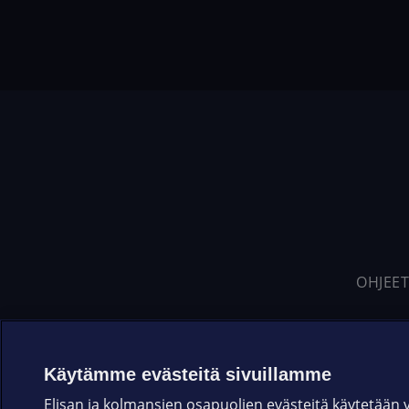
OHJEET
Käytämme evästeitä sivuillamme
Elisan ja kolmansien osapuolien evästeitä käytetään