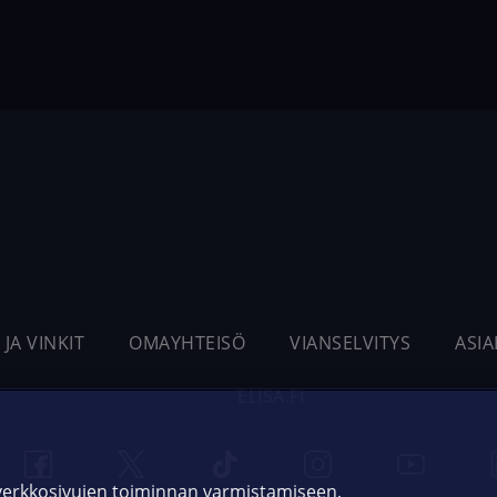
 JA VINKIT
OMAYHTEISÖ
VIANSELVITYS
ASI
ELISA.FI
 verkkosivujen toiminnan varmistamiseen,