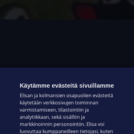
OHJEET JA VINKIT
Käytämme evästeitä sivuillamme
Elisan ja kolmansien osapuolien evästeitä
OMAYHTEISÖ
käytetään verkkosivujen toiminnan
varmistamiseen, tilastointiin ja
VIANSELVITYS
analytiikkaan, sekä sisällön ja
markkinoinnin personointiin. Elisa voi
ASIAKASPALVELU
luovuttaa kumppaneilleen tietojasi, kuten