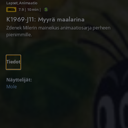
Lapset
,
Animaatio
7.9
|
10 min
|
K1969·J11: Myyrä maalarina
Zdenek Milerin maineikas animaatiosarja perheen
pienimmille.
Tiedot
Näyttelijät:
Mole