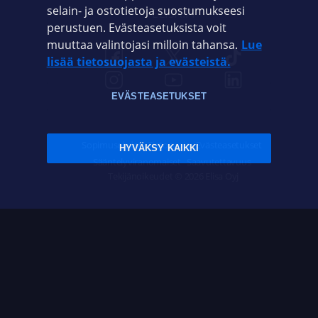
selain- ja ostotietoja suostumukseesi
ELISA.FI
perustuen. Evästeasetuksista voit
muuttaa valintojasi milloin tahansa.
Lue
lisää tietosuojasta ja evästeistä.
EVÄSTEASETUKSET
Sopimusehdot
Tietosuoja
Evästeasetukset
HYVÄKSY KAIKKI
Sääntelyviranomaiset
Saavutettavuus
Tekijänoikeudet © 2026 Elisa Oyj