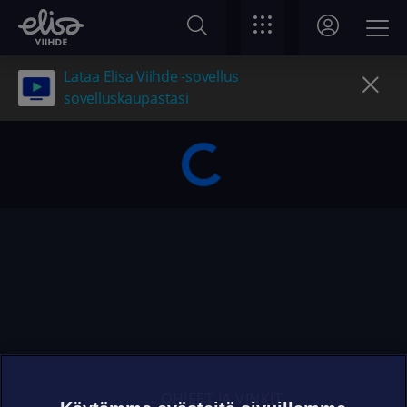
Lataa Elisa Viihde -sovellus
sovelluskaupastasi
OHJEET JA VINKIT