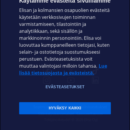
Käytämme evästeitä sivuillamme
Elisan ja kolmansien osapuolien evästeitä
OMAYHTEISÖ
käytetään verkkosivujen toiminnan
varmistamiseen, tilastointiin ja
VIANSELVITYS
analytiikkaan, sekä sisällön ja
markkinoinnin personointiin. Elisa voi
ASIAKASPALVELU
luovuttaa kumppaneilleen tietojasi, kuten
selain- ja ostotietoja suostumukseesi
ELISA.FI
perustuen. Evästeasetuksista voit
muuttaa valintojasi milloin tahansa.
Lue
lisää tietosuojasta ja evästeistä.
EVÄSTEASETUKSET
Sopimusehdot
Tietosuoja
Evästeasetukset
HYVÄKSY KAIKKI
Sääntelyviranomaiset
Saavutettavuus
Tekijänoikeudet © 2026 Elisa Oyj