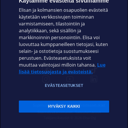
Käytämme evästeitä sivuillamme
Elisan ja kolmansien osapuolien evästeitä
OMAYHTEISÖ
käytetään verkkosivujen toiminnan
varmistamiseen, tilastointiin ja
VIANSELVITYS
analytiikkaan, sekä sisällön ja
markkinoinnin personointiin. Elisa voi
ASIAKASPALVELU
luovuttaa kumppaneilleen tietojasi, kuten
selain- ja ostotietoja suostumukseesi
ELISA.FI
perustuen. Evästeasetuksista voit
muuttaa valintojasi milloin tahansa.
Lue
lisää tietosuojasta ja evästeistä.
EVÄSTEASETUKSET
Sopimusehdot
Tietosuoja
Evästeasetukset
HYVÄKSY KAIKKI
Sääntelyviranomaiset
Saavutettavuus
Tekijänoikeudet © 2026 Elisa Oyj