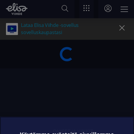
Lataa Elisa Viihde -sovellus
sovelluskaupastasi
OHJEET JA VINKIT