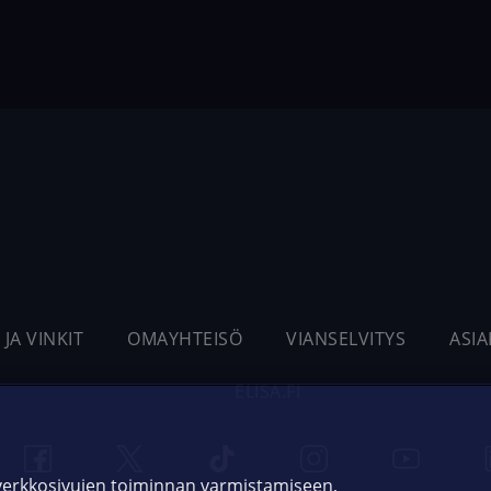
 JA VINKIT
OMAYHTEISÖ
VIANSELVITYS
ASI
ELISA.FI
 verkkosivujen toiminnan varmistamiseen,