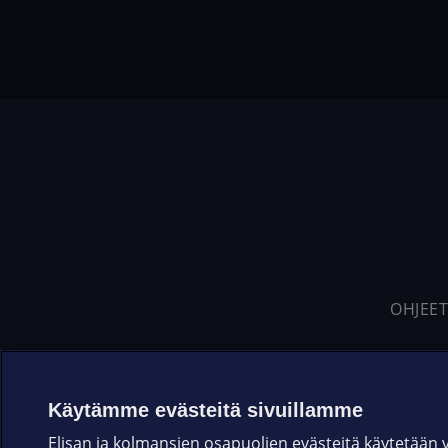
OHJEET
Käytämme evästeitä sivuillamme
Elisan ja kolmansien osapuolien evästeitä käytetään