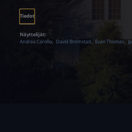
Tiedot
Näyttelijät:
Andrea Carollo
,
David Bromstad
,
Evan Thomas
,
J