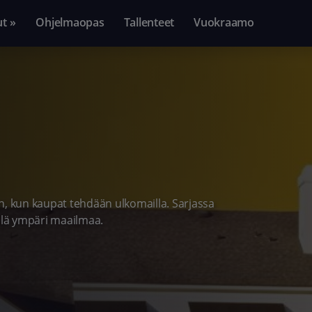
ut »
Ohjelmaopas
Tallenteet
Vuokraamo
n, kun kaupat tehdään ulkomailla. Sarjassa
illä ympäri maailmaa.