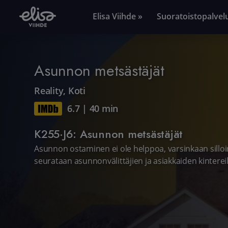
Elisa Viihde »
Suoratoistopalvel
Asunnon metsästäjät
Reality
,
Koti
6.7
|
40 min
K255·J6: Asunnon metsästäjät
Asunnon ostaminen ei ole helppoa, varsinkaan silloi
seurataan asunnonvälittäjien ja asiakkaiden kintere