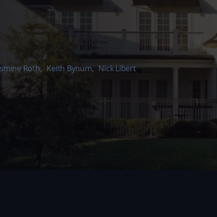
asmine Roth
,
Keith Bynum
,
Nick Libert