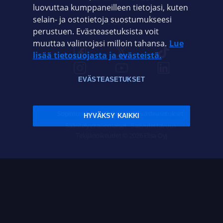
luovuttaa kumppaneilleen tietojasi, kuten
selain- ja ostotietoja suostumukseesi
ELISA.FI
perustuen. Evästeasetuksista voit
muuttaa valintojasi milloin tahansa.
Lue
lisää tietosuojasta ja evästeistä.
EVÄSTEASETUKSET
Sopimusehdot
Tietosuoja
Evästeasetukset
HYVÄKSY KAIKKI
Sääntelyviranomaiset
Saavutettavuus
Tekijänoikeudet © 2026 Elisa Oyj