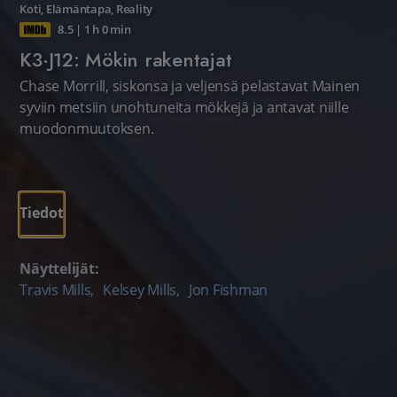
Koti
,
Elämäntapa
,
Reality
8.5
|
1 h 0 min
K3·J12: Mökin rakentajat
Chase Morrill, siskonsa ja veljensä pelastavat Mainen
syviin metsiin unohtuneita mökkejä ja antavat niille
muodonmuutoksen.
Tiedot
Näyttelijät:
Travis Mills
,
Kelsey Mills
,
Jon Fishman