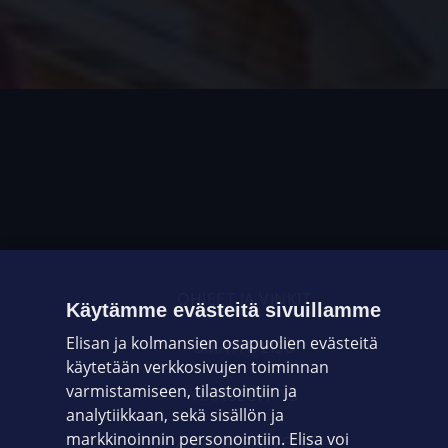
OHJEET JA VINKIT
Käytämme evästeitä sivuillamme
Elisan ja kolmansien osapuolien evästeitä
OMAYHTEISÖ
käytetään verkkosivujen toiminnan
varmistamiseen, tilastointiin ja
VIANSELVITYS
analytiikkaan, sekä sisällön ja
markkinoinnin personointiin. Elisa voi
ASIAKASPALVELU