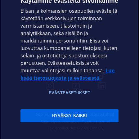
Käytämme evästeitä sivuillamme
Elisan ja kolmansien osapuolien evästeitä
OMAYHTEISÖ
käytetään verkkosivujen toiminnan
varmistamiseen, tilastointiin ja
VIANSELVITYS
analytiikkaan, sekä sisällön ja
markkinoinnin personointiin. Elisa voi
ASIAKASPALVELU
luovuttaa kumppaneilleen tietojasi, kuten
selain- ja ostotietoja suostumukseesi
ELISA.FI
perustuen. Evästeasetuksista voit
muuttaa valintojasi milloin tahansa.
Lue
lisää tietosuojasta ja evästeistä.
EVÄSTEASETUKSET
Sopimusehdot
Tietosuoja
Evästeasetukset
HYVÄKSY KAIKKI
Sääntelyviranomaiset
Saavutettavuus
Tekijänoikeudet © 2026 Elisa Oyj