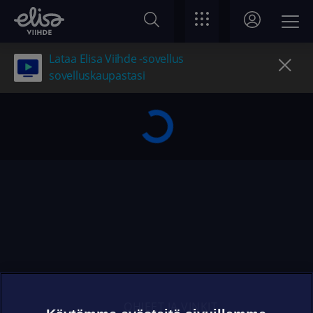
Lataa Elisa Viihde -sovellus
sovelluskaupastasi
OHJEET JA VINKIT