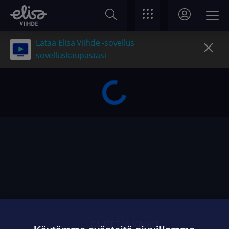
Lataa Elisa Viihde -sovellus
sovelluskaupastasi
OHJEET JA VINKIT