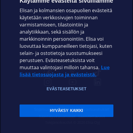
Käytämme evästeitä sivuillamme
Elisan ja kolmansien osapuolien evästeitä
OMAYHTEISÖ
käytetään verkkosivujen toiminnan
varmistamiseen, tilastointiin ja
VIANSELVITYS
analytiikkaan, sekä sisällön ja
markkinoinnin personointiin. Elisa voi
ASIAKASPALVELU
luovuttaa kumppaneilleen tietojasi, kuten
selain- ja ostotietoja suostumukseesi
ELISA.FI
perustuen. Evästeasetuksista voit
muuttaa valintojasi milloin tahansa.
Lue
lisää tietosuojasta ja evästeistä.
EVÄSTEASETUKSET
Sopimusehdot
Tietosuoja
Evästeasetukset
HYVÄKSY KAIKKI
Sääntelyviranomaiset
Saavutettavuus
Tekijänoikeudet © 2026 Elisa Oyj