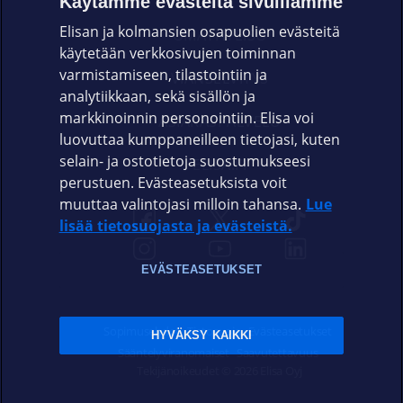
Käytämme evästeitä sivuillamme
Elisan ja kolmansien osapuolien evästeitä
OMAYHTEISÖ
käytetään verkkosivujen toiminnan
varmistamiseen, tilastointiin ja
VIANSELVITYS
analytiikkaan, sekä sisällön ja
markkinoinnin personointiin. Elisa voi
ASIAKASPALVELU
luovuttaa kumppaneilleen tietojasi, kuten
selain- ja ostotietoja suostumukseesi
ELISA.FI
perustuen. Evästeasetuksista voit
muuttaa valintojasi milloin tahansa.
Lue
lisää tietosuojasta ja evästeistä.
EVÄSTEASETUKSET
Sopimusehdot
Tietosuoja
Evästeasetukset
HYVÄKSY KAIKKI
Sääntelyviranomaiset
Saavutettavuus
Tekijänoikeudet © 2026 Elisa Oyj