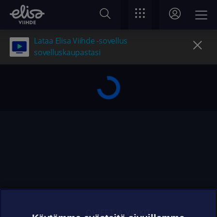
Lataa Elisa Viihde -sovellus
sovelluskaupastasi
OHJEET JA VINKIT