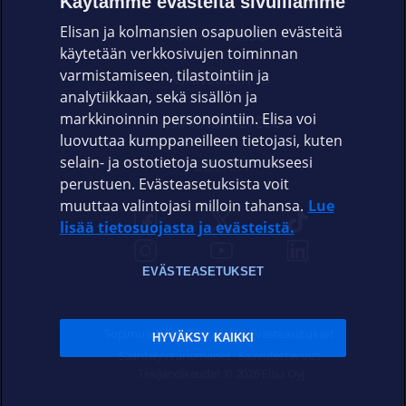
Käytämme evästeitä sivuillamme
Elisan ja kolmansien osapuolien evästeitä
OMAYHTEISÖ
käytetään verkkosivujen toiminnan
varmistamiseen, tilastointiin ja
VIANSELVITYS
analytiikkaan, sekä sisällön ja
markkinoinnin personointiin. Elisa voi
ASIAKASPALVELU
luovuttaa kumppaneilleen tietojasi, kuten
selain- ja ostotietoja suostumukseesi
ELISA.FI
perustuen. Evästeasetuksista voit
muuttaa valintojasi milloin tahansa.
Lue
lisää tietosuojasta ja evästeistä.
EVÄSTEASETUKSET
Sopimusehdot
Tietosuoja
Evästeasetukset
HYVÄKSY KAIKKI
Sääntelyviranomaiset
Saavutettavuus
Tekijänoikeudet © 2026 Elisa Oyj