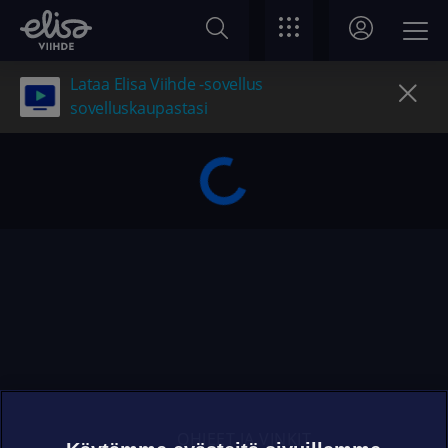
Lataa Elisa Viihde -sovellus
sovelluskaupastasi
OHJEET JA VINKIT