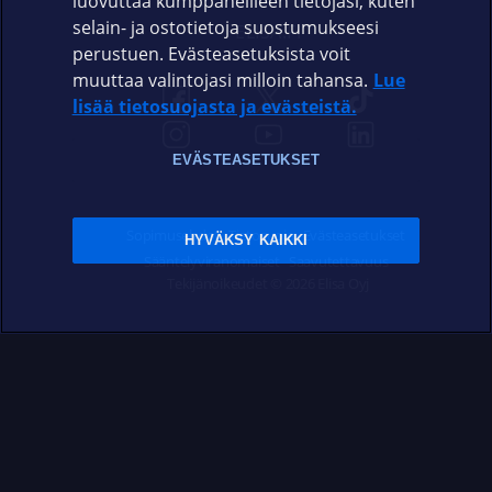
luovuttaa kumppaneilleen tietojasi, kuten
selain- ja ostotietoja suostumukseesi
ELISA.FI
perustuen. Evästeasetuksista voit
muuttaa valintojasi milloin tahansa.
Lue
lisää tietosuojasta ja evästeistä.
EVÄSTEASETUKSET
Sopimusehdot
Tietosuoja
Evästeasetukset
HYVÄKSY KAIKKI
Sääntelyviranomaiset
Saavutettavuus
Tekijänoikeudet © 2026 Elisa Oyj