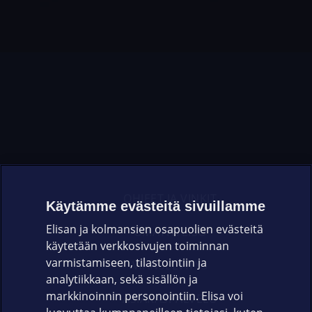
OHJEET JA VINKIT
Käytämme evästeitä sivuillamme
Elisan ja kolmansien osapuolien evästeitä
OMAYHTEISÖ
käytetään verkkosivujen toiminnan
varmistamiseen, tilastointiin ja
VIANSELVITYS
analytiikkaan, sekä sisällön ja
markkinoinnin personointiin. Elisa voi
ASIAKASPALVELU