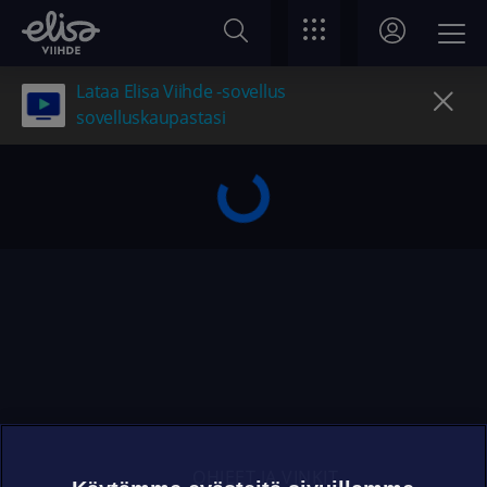
Lataa Elisa Viihde -sovellus
sovelluskaupastasi
OHJEET JA VINKIT