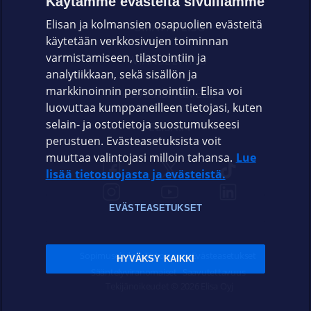
Käytämme evästeitä sivuillamme
Elisan ja kolmansien osapuolien evästeitä
OMAYHTEISÖ
käytetään verkkosivujen toiminnan
varmistamiseen, tilastointiin ja
VIANSELVITYS
analytiikkaan, sekä sisällön ja
markkinoinnin personointiin. Elisa voi
ASIAKASPALVELU
luovuttaa kumppaneilleen tietojasi, kuten
selain- ja ostotietoja suostumukseesi
ELISA.FI
perustuen. Evästeasetuksista voit
muuttaa valintojasi milloin tahansa.
Lue
lisää tietosuojasta ja evästeistä.
EVÄSTEASETUKSET
Sopimusehdot
Tietosuoja
Evästeasetukset
HYVÄKSY KAIKKI
Sääntelyviranomaiset
Saavutettavuus
Tekijänoikeudet © 2026 Elisa Oyj