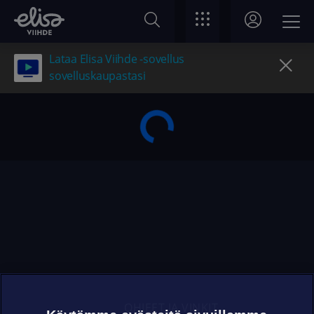
Lataa Elisa Viihde -sovellus
sovelluskaupastasi
OHJEET JA VINKIT