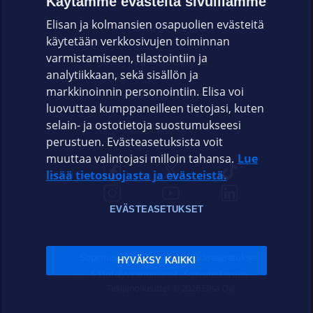
Käytämme evästeitä sivuillamme
Elisan ja kolmansien osapuolien evästeitä
OMAYHTEISÖ
käytetään verkkosivujen toiminnan
varmistamiseen, tilastointiin ja
VIANSELVITYS
analytiikkaan, sekä sisällön ja
markkinoinnin personointiin. Elisa voi
ASIAKASPALVELU
luovuttaa kumppaneilleen tietojasi, kuten
selain- ja ostotietoja suostumukseesi
ELISA.FI
perustuen. Evästeasetuksista voit
muuttaa valintojasi milloin tahansa.
Lue
lisää tietosuojasta ja evästeistä.
EVÄSTEASETUKSET
Sopimusehdot
Tietosuoja
Evästeasetukset
HYVÄKSY KAIKKI
Sääntelyviranomaiset
Saavutettavuus
Tekijänoikeudet © 2026 Elisa Oyj