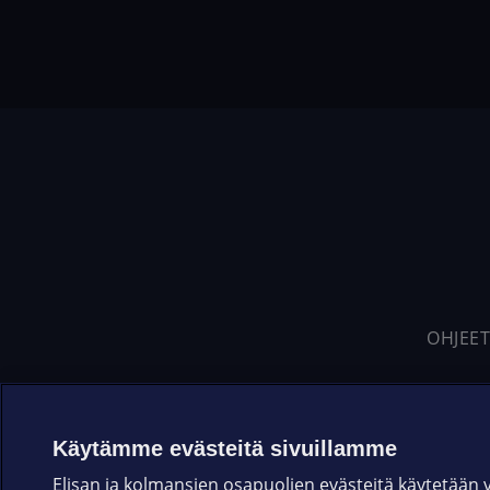
OHJEET
Käytämme evästeitä sivuillamme
Elisan ja kolmansien osapuolien evästeitä käytetään