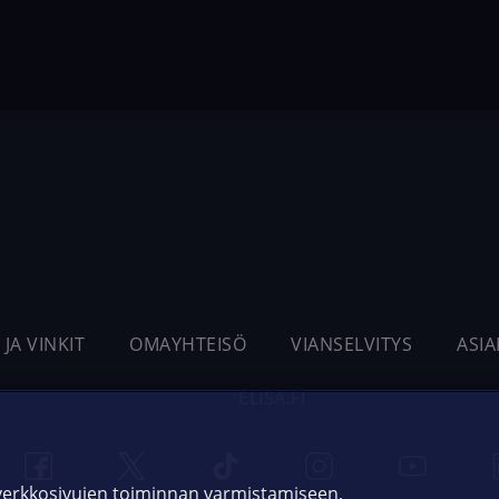
 JA VINKIT
OMAYHTEISÖ
VIANSELVITYS
ASI
ELISA.FI
 verkkosivujen toiminnan varmistamiseen,