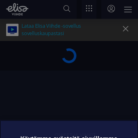
Lataa Elisa Viihde -sovellus
sovelluskaupastasi
OHJEET JA VINKIT