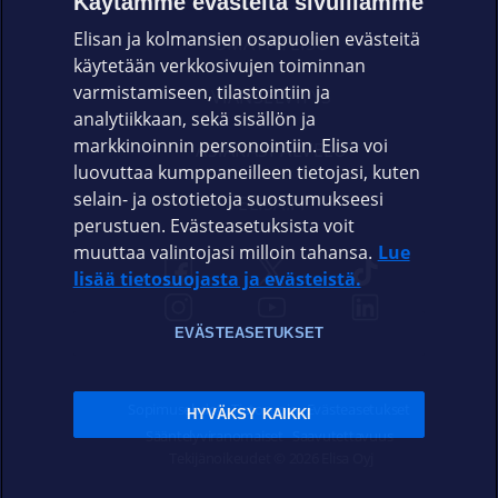
Käytämme evästeitä sivuillamme
Elisan ja kolmansien osapuolien evästeitä
OMAYHTEISÖ
käytetään verkkosivujen toiminnan
varmistamiseen, tilastointiin ja
VIANSELVITYS
analytiikkaan, sekä sisällön ja
markkinoinnin personointiin. Elisa voi
ASIAKASPALVELU
luovuttaa kumppaneilleen tietojasi, kuten
selain- ja ostotietoja suostumukseesi
ELISA.FI
perustuen. Evästeasetuksista voit
muuttaa valintojasi milloin tahansa.
Lue
lisää tietosuojasta ja evästeistä.
EVÄSTEASETUKSET
Sopimusehdot
Tietosuoja
Evästeasetukset
HYVÄKSY KAIKKI
Sääntelyviranomaiset
Saavutettavuus
Tekijänoikeudet © 2026 Elisa Oyj