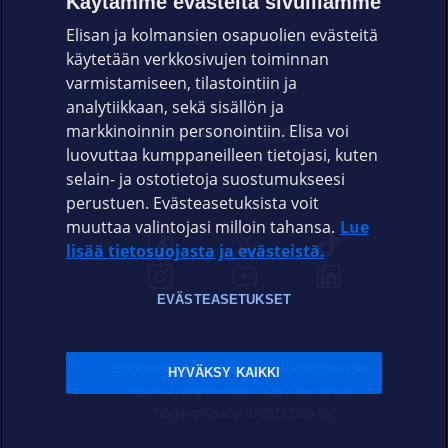
Käytämme evästeitä sivuillamme
Elisan ja kolmansien osapuolien evästeitä
OMAYHTEISÖ
käytetään verkkosivujen toiminnan
varmistamiseen, tilastointiin ja
VIANSELVITYS
analytiikkaan, sekä sisällön ja
markkinoinnin personointiin. Elisa voi
ASIAKASPALVELU
luovuttaa kumppaneilleen tietojasi, kuten
selain- ja ostotietoja suostumukseesi
ELISA.FI
perustuen. Evästeasetuksista voit
muuttaa valintojasi milloin tahansa.
Lue
lisää tietosuojasta ja evästeistä.
EVÄSTEASETUKSET
Sopimusehdot
Tietosuoja
Evästeasetukset
HYVÄKSY KAIKKI
Sääntelyviranomaiset
Saavutettavuus
Tekijänoikeudet © 2026 Elisa Oyj