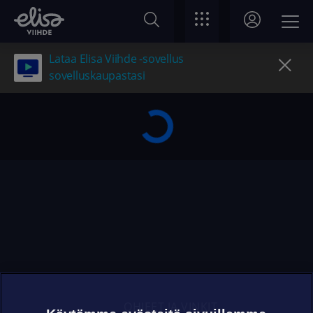
Lataa Elisa Viihde -sovellus
sovelluskaupastasi
OHJEET JA VINKIT