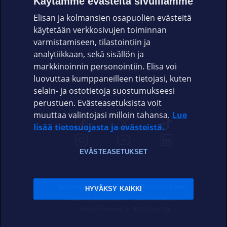
Käytämme evästeitä sivuillamme
Elisan ja kolmansien osapuolien evästeitä
OMAYHTEISÖ
käytetään verkkosivujen toiminnan
varmistamiseen, tilastointiin ja
VIANSELVITYS
analytiikkaan, sekä sisällön ja
markkinoinnin personointiin. Elisa voi
ASIAKASPALVELU
luovuttaa kumppaneilleen tietojasi, kuten
selain- ja ostotietoja suostumukseesi
ELISA.FI
perustuen. Evästeasetuksista voit
muuttaa valintojasi milloin tahansa.
Lue
lisää tietosuojasta ja evästeistä.
EVÄSTEASETUKSET
Sopimusehdot
Tietosuoja
Evästeasetukset
HYVÄKSY KAIKKI
Sääntelyviranomaiset
Saavutettavuus
Tekijänoikeudet © 2026 Elisa Oyj