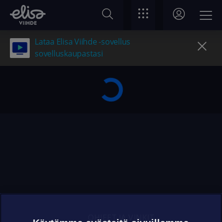
Lataa Elisa Viihde -sovellus
sovelluskaupastasi
OHJEET JA VINKIT