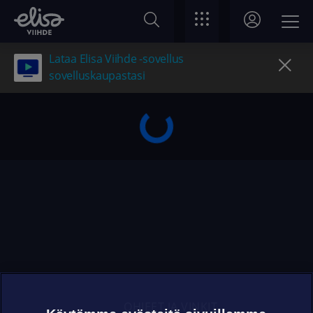
Lataa Elisa Viihde -sovellus
sovelluskaupastasi
OHJEET JA VINKIT