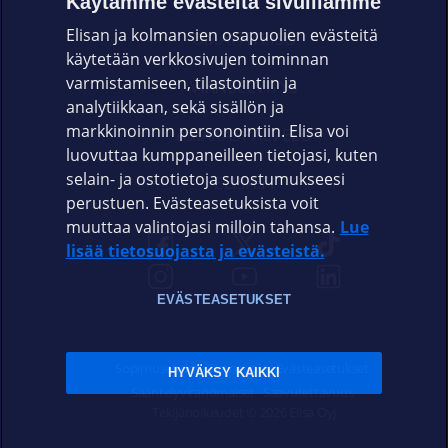
Käytämme evästeitä sivuillamme
Elisan ja kolmansien osapuolien evästeitä
OMAYHTEISÖ
käytetään verkkosivujen toiminnan
varmistamiseen, tilastointiin ja
VIANSELVITYS
analytiikkaan, sekä sisällön ja
markkinoinnin personointiin. Elisa voi
ASIAKASPALVELU
luovuttaa kumppaneilleen tietojasi, kuten
selain- ja ostotietoja suostumukseesi
ELISA.FI
perustuen. Evästeasetuksista voit
muuttaa valintojasi milloin tahansa.
Lue
lisää tietosuojasta ja evästeistä.
EVÄSTEASETUKSET
Sopimusehdot
Tietosuoja
Evästeasetukset
HYVÄKSY KAIKKI
Sääntelyviranomaiset
Saavutettavuus
Tekijänoikeudet © 2026 Elisa Oyj