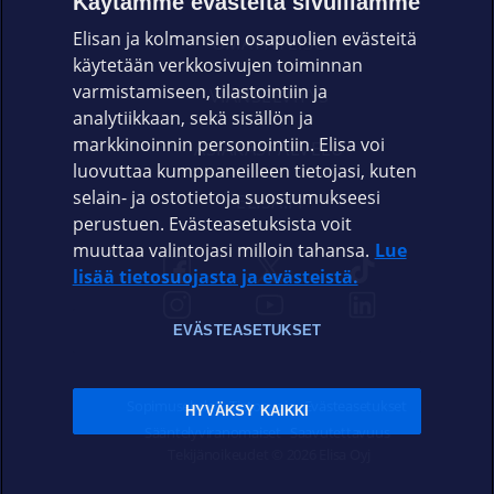
Käytämme evästeitä sivuillamme
Elisan ja kolmansien osapuolien evästeitä
OMAYHTEISÖ
käytetään verkkosivujen toiminnan
varmistamiseen, tilastointiin ja
VIANSELVITYS
analytiikkaan, sekä sisällön ja
markkinoinnin personointiin. Elisa voi
ASIAKASPALVELU
luovuttaa kumppaneilleen tietojasi, kuten
selain- ja ostotietoja suostumukseesi
ELISA.FI
perustuen. Evästeasetuksista voit
muuttaa valintojasi milloin tahansa.
Lue
lisää tietosuojasta ja evästeistä.
EVÄSTEASETUKSET
Sopimusehdot
Tietosuoja
Evästeasetukset
HYVÄKSY KAIKKI
Sääntelyviranomaiset
Saavutettavuus
Tekijänoikeudet © 2026 Elisa Oyj