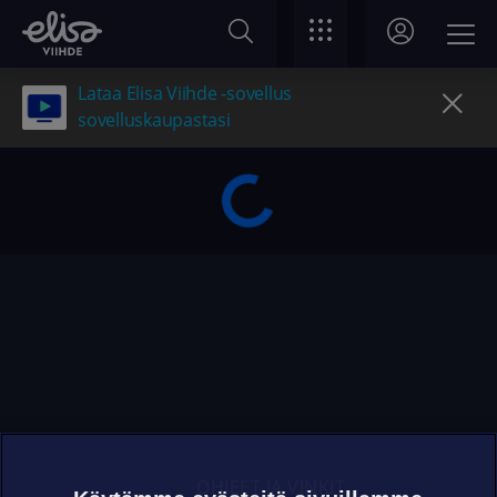
Lataa Elisa Viihde -sovellus
sovelluskaupastasi
OHJEET JA VINKIT