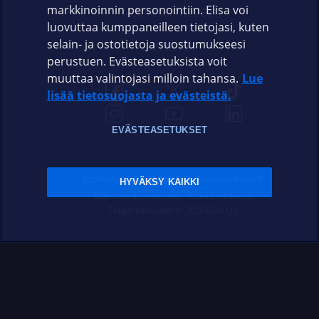
markkinoinnin personointiin. Elisa voi
ASIAKASPALVELU
luovuttaa kumppaneilleen tietojasi, kuten
selain- ja ostotietoja suostumukseesi
ELISA.FI
perustuen. Evästeasetuksista voit
muuttaa valintojasi milloin tahansa.
Lue
lisää tietosuojasta ja evästeistä.
EVÄSTEASETUKSET
Sopimusehdot
Tietosuoja
Evästeasetukset
HYVÄKSY KAIKKI
Sääntelyviranomaiset
Saavutettavuus
Tekijänoikeudet © 2026 Elisa Oyj