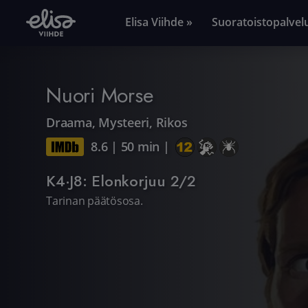
Elisa Viihde »
Suoratoistopalvel
Nuori Morse
Draama
,
Mysteeri
,
Rikos
8.6
|
50 min
|
K4·J8: Elonkorjuu 2/2
Tarinan päätösosa.