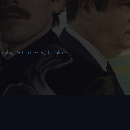
 Rigby
,
Anton Lesser
,
Caroline