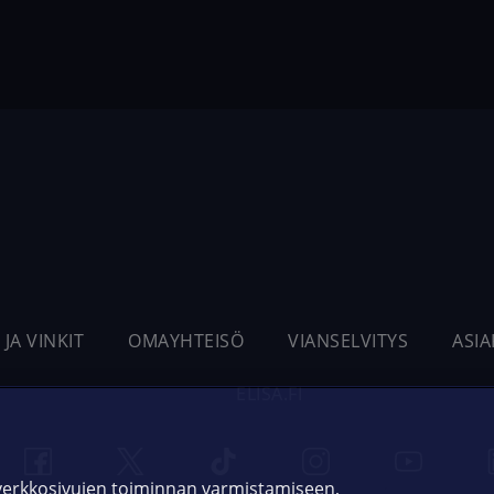
 JA VINKIT
OMAYHTEISÖ
VIANSELVITYS
ASI
ELISA.FI
 verkkosivujen toiminnan varmistamiseen,