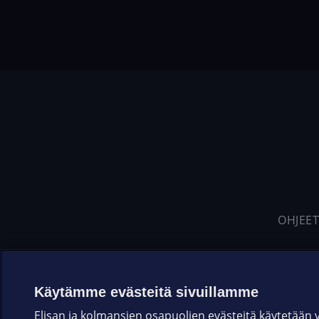
OHJEET
Käytämme evästeitä sivuillamme
Elisan ja kolmansien osapuolien evästeitä käytetään