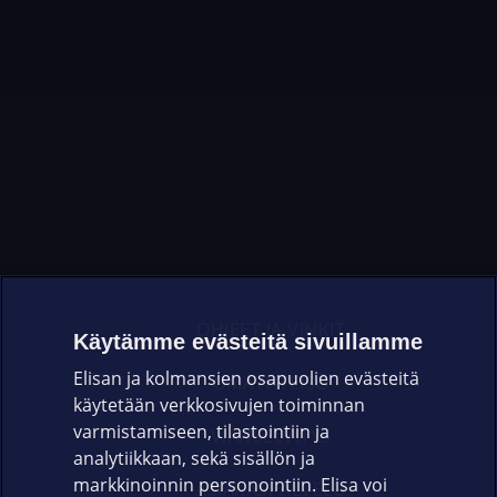
OHJEET JA VINKIT
Käytämme evästeitä sivuillamme
Elisan ja kolmansien osapuolien evästeitä
OMAYHTEISÖ
käytetään verkkosivujen toiminnan
varmistamiseen, tilastointiin ja
VIANSELVITYS
analytiikkaan, sekä sisällön ja
markkinoinnin personointiin. Elisa voi
ASIAKASPALVELU