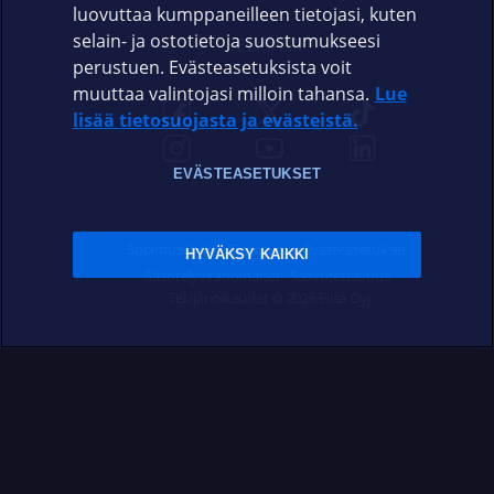
luovuttaa kumppaneilleen tietojasi, kuten
selain- ja ostotietoja suostumukseesi
ELISA.FI
perustuen. Evästeasetuksista voit
muuttaa valintojasi milloin tahansa.
Lue
lisää tietosuojasta ja evästeistä.
EVÄSTEASETUKSET
Sopimusehdot
Tietosuoja
Evästeasetukset
HYVÄKSY KAIKKI
Sääntelyviranomaiset
Saavutettavuus
Tekijänoikeudet © 2026 Elisa Oyj