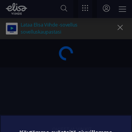
Lataa Elisa Viihde -sovellus
sovelluskaupastasi
OHJEET JA VINKIT