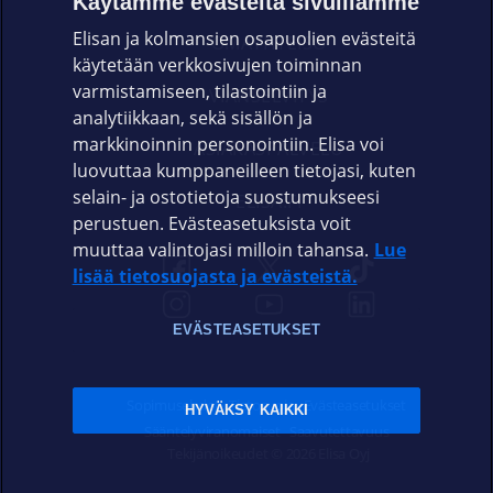
Käytämme evästeitä sivuillamme
Elisan ja kolmansien osapuolien evästeitä
OMAYHTEISÖ
käytetään verkkosivujen toiminnan
varmistamiseen, tilastointiin ja
VIANSELVITYS
analytiikkaan, sekä sisällön ja
markkinoinnin personointiin. Elisa voi
ASIAKASPALVELU
luovuttaa kumppaneilleen tietojasi, kuten
selain- ja ostotietoja suostumukseesi
ELISA.FI
perustuen. Evästeasetuksista voit
muuttaa valintojasi milloin tahansa.
Lue
lisää tietosuojasta ja evästeistä.
EVÄSTEASETUKSET
Sopimusehdot
Tietosuoja
Evästeasetukset
HYVÄKSY KAIKKI
Sääntelyviranomaiset
Saavutettavuus
Tekijänoikeudet © 2026 Elisa Oyj