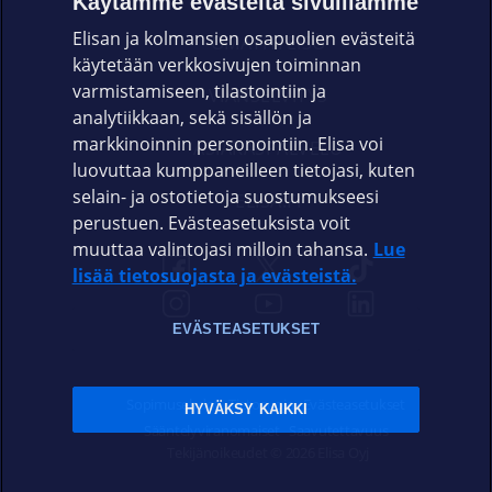
Käytämme evästeitä sivuillamme
Elisan ja kolmansien osapuolien evästeitä
OMAYHTEISÖ
käytetään verkkosivujen toiminnan
varmistamiseen, tilastointiin ja
VIANSELVITYS
analytiikkaan, sekä sisällön ja
markkinoinnin personointiin. Elisa voi
ASIAKASPALVELU
luovuttaa kumppaneilleen tietojasi, kuten
selain- ja ostotietoja suostumukseesi
ELISA.FI
perustuen. Evästeasetuksista voit
muuttaa valintojasi milloin tahansa.
Lue
lisää tietosuojasta ja evästeistä.
EVÄSTEASETUKSET
Sopimusehdot
Tietosuoja
Evästeasetukset
HYVÄKSY KAIKKI
Sääntelyviranomaiset
Saavutettavuus
Tekijänoikeudet © 2026 Elisa Oyj