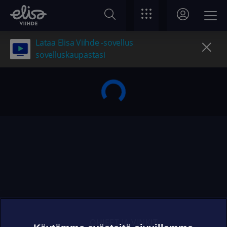
Lataa Elisa Viihde -sovellus
sovelluskaupastasi
OHJEET JA VINKIT