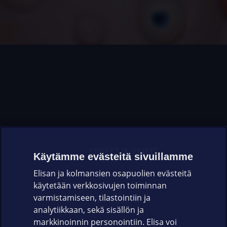
OHJEET JA VINKIT
Käytämme evästeitä sivuillamme
Elisan ja kolmansien osapuolien evästeitä
OMAYHTEISÖ
käytetään verkkosivujen toiminnan
varmistamiseen, tilastointiin ja
VIANSELVITYS
analytiikkaan, sekä sisällön ja
markkinoinnin personointiin. Elisa voi
ASIAKASPALVELU