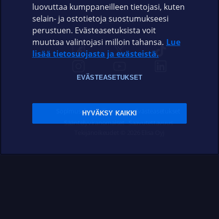
luovuttaa kumppaneilleen tietojasi, kuten
selain- ja ostotietoja suostumukseesi
ELISA.FI
perustuen. Evästeasetuksista voit
muuttaa valintojasi milloin tahansa.
Lue
lisää tietosuojasta ja evästeistä.
EVÄSTEASETUKSET
Sopimusehdot
Tietosuoja
Evästeasetukset
HYVÄKSY KAIKKI
Sääntelyviranomaiset
Saavutettavuus
Tekijänoikeudet © 2026 Elisa Oyj